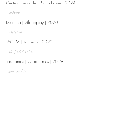
Centro Liberdade | Prana Filmes | 2024
Rubens
Desalma | Globoplay | 2020​
Detetive
TAGEM | Recordtv | 2022​
dr. José Carlos
Taxitramas | Cubo Filmes | 2019​
Juiz de Paz