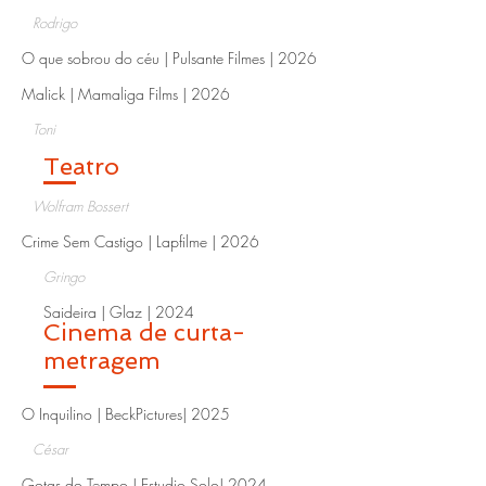
Rodrigo
O que sobrou do céu | Pulsante Filmes | 2026
Malick | Mamaliga Films | 2026
Toni
Teatro
Wolfram Bossert
Crime Sem Castigo | Lapfilme | 2026
Gringo
Saideira | Glaz | 2024
Cinema de curta-
metragem
O Inquilino | BeckPictures| 2025
César
Gotas do Tempo | Estudio Solo| 2024