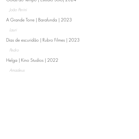
João Perini
A Grande Torre | Barafunda | 2023​
Lauri
Dias de escuridão | Rubro Filmes | 2023​
Pedro
Helga | Kino Studios | 2022​
Amadeus
Nilson, filho do campeão | Pé de Coelho Filmes
| 2021​
Nilson
Fragmentos ao Vento: 1945 | Colateral Filmes |
2019​
Rudi
Pai