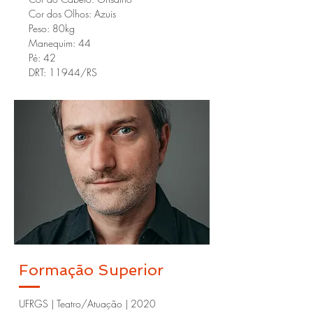
Cor dos Olhos: Azuis
Peso: 80kg
Manequim: 44
Pé: 42
DRT: 11944/RS
Formação Superior
UFRGS | Teatro/Atuação | 2020