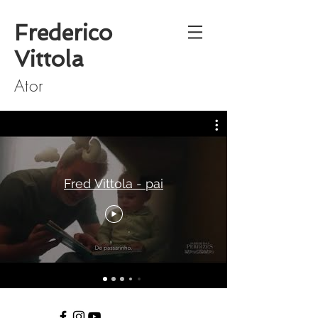
Frederico
Vittola
Ator
Fred Vittola - pai